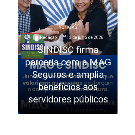
NOTÍCIAS
Redação SINDISC
13 de julho de 2026
SINDISC firma
do
parceria com a MAG
Seguros e amplia
benefícios aos
servidores públicos