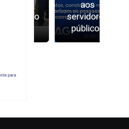
beirão
aos
o e São
servidores
arlos
públicos
ente para