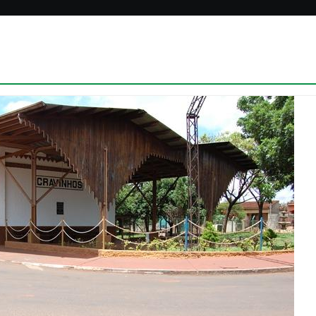
N
Redação SINDISC
SI
part
enco
Reg