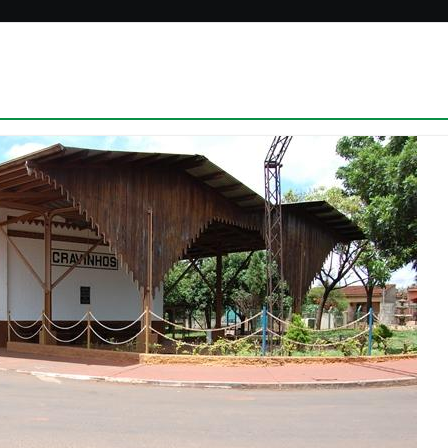
NOT
Redação SINDISC
SIN
parti
encon
Regi