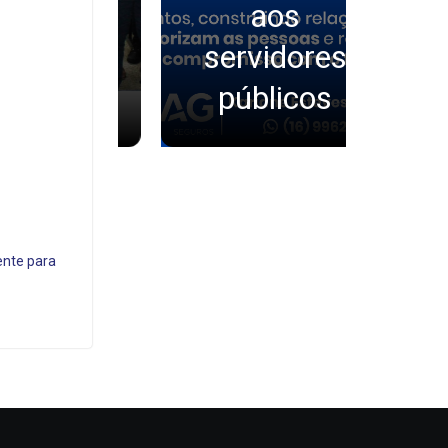
eirão
aos
 e São
servidores
s
rlos
públicos
a
ente para