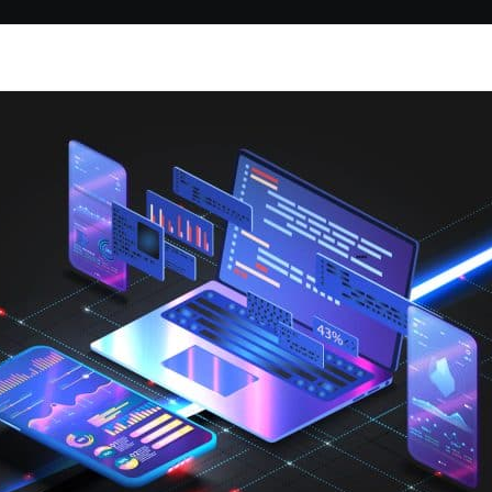
NO
Redação SINDISC
SI
f
parce
a
Seg
am
ben