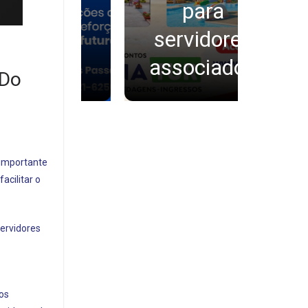
aos
para
vidores
servidores
blicos
associados
 Do
 importante
cilitar o
servidores
 os