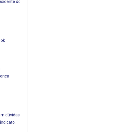
residente do
ook
:
sença
rem dúvidas
indicato,