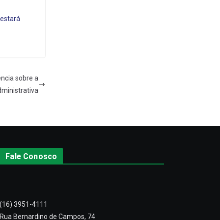
 estará
ência sobre a
ministrativa
Fale Conosco
(16) 3951-4111
Rua Bernardino de Campos, 74